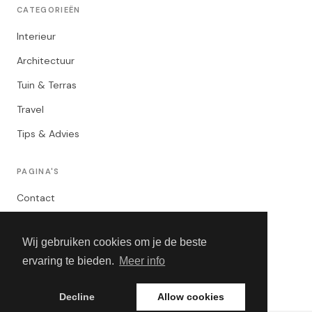
CATEGORIEËN
Interieur
Architectuur
Tuin & Terras
Travel
Tips & Advies
PAGINA'S
Contact
Privacybeleid
Wij gebruiken cookies om je de beste
Algemene Voorwaarden
ervaring te bieden.
Meer info
Adverteren
Decline
Allow cookies