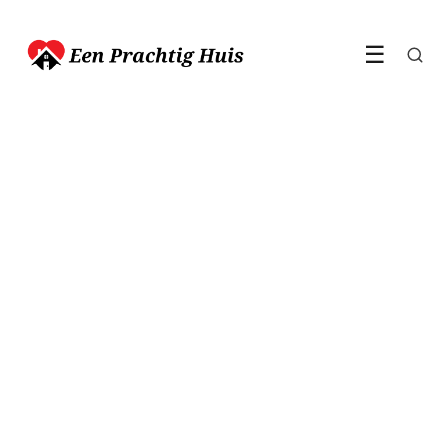
☰
INTERIEUR
Dit bijzondere kunstwerk
leverde maar liefst 130
miljoen euro op
4 February 2020
·
1 min leestijd