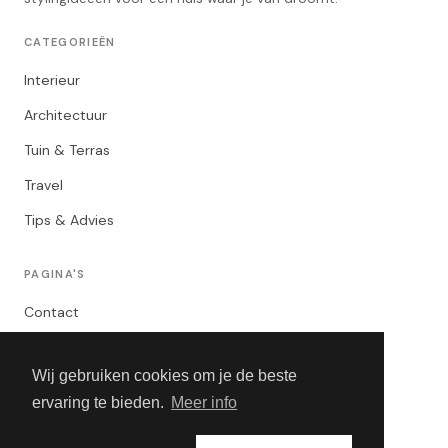
CATEGORIEËN
Interieur
Architectuur
Tuin & Terras
Travel
Tips & Advies
PAGINA'S
Contact
Privacybeleid
Wij gebruiken cookies om je de beste
Algemene Voorwaarden
ervaring te bieden.
Meer info
Adverteren