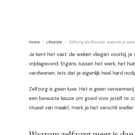
14 May 2026
·
5 min leestijd
Home
›
Lifestyle
›
Zelfzorg als lifestyle: waarom je we
Je kent het vast: de weken vliegen voorbij, je
vrijdagavond. Ergens tussen het werk, het huis
verdwenen. Iets dat je eigenlijk heel hard nodig
Zelfzorg is geen luxe. Het is geen verwenneri
een bewuste keuze om goed voor jezelf te zorg
ritueel van maakt, merk je het verschil sneller
Waarom zelfzorg meer is dan