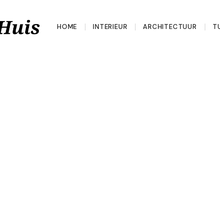
HOME
INTERIEUR
ARCHITECTUUR
T
tyle: waarom je
enmoment niet