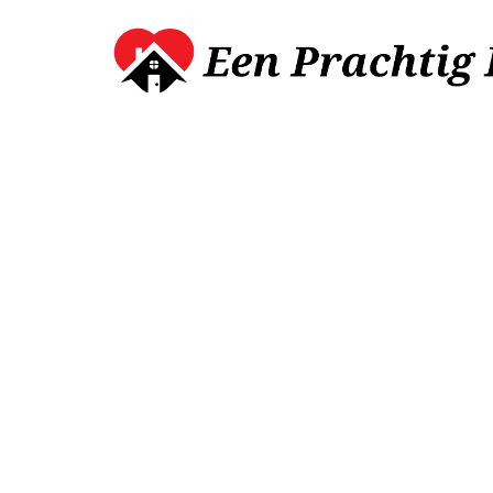
LIFESTYLE
Zelfzorg als lifes
wekelijkse verw
optioneel is